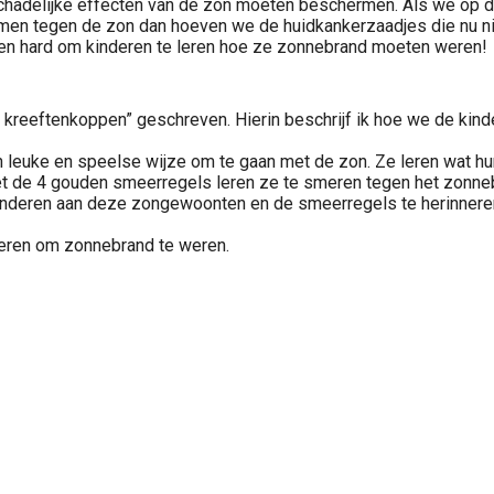
chadelijke effecten van de zon moeten beschermen. Als we op d
rmen tegen de zon dan hoeven we de huidkankerzaadjes die nu ni
ren hard om kinderen te leren hoe ze zonnebrand moeten weren!
ol kreeftenkoppen” geschreven. Hierin beschrijf ik hoe we de 
n leuke en speelse wijze om te gaan met de zon. Ze leren wat h
 de 4 gouden smeerregels leren ze te smeren tegen het zonne
 kinderen aan deze zongewoonten en de smeerregels te herinner
leren om zonnebrand te weren.