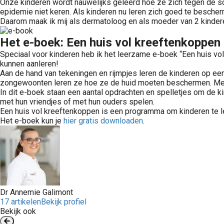
Onze kinderen wordt nauwelijks geleerd hoe ze zich tegen de s
epidemie niet keren. Als kinderen nu leren zich goed te besche
Daarom maak ik mij als dermatoloog en als moeder van 2 kinde
Het e-boek: Een huis vol kreeftenkoppen
Speciaal voor kinderen heb ik het leerzame e-boek “Een huis v
kunnen aanleren!
Aan de hand van tekeningen en rijmpjes leren de kinderen op ee
zongewoonten leren ze hoe ze de huid moeten beschermen. Met
In dit e-boek staan een aantal opdrachten en spelletjes om de
met hun vriendjes of met hun ouders spelen.
Een huis vol kreeftenkoppen is een programma om kinderen te 
Het e-boek kun je
hier gratis downloaden
.
Dr Annemie Galimont
17 artikelen
Bekijk profiel
Bekijk ook