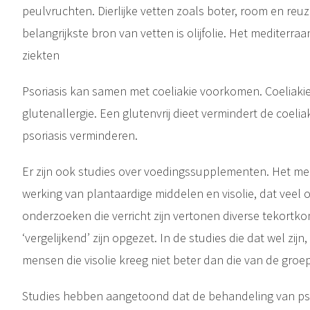
peulvruchten. Dierlijke vetten zoals boter, room en reuze
belangrijkste bron van vetten is olijfolie. Het mediter
ziekten
Psoriasis kan samen met coeliakie voorkomen. Coeliaki
glutenallergie. Een glutenvrij dieet vermindert de coeli
psoriasis verminderen.
Er zijn ook studies over voedingssupplementen. Het m
werking van plantaardige middelen en visolie, dat veel
onderzoeken die verricht zijn vertonen diverse tekortk
‘vergelijkend’ zijn opgezet. In de studies die dat wel zij
mensen die visolie kreeg niet beter dan die van de groep d
Studies hebben aangetoond dat de behandeling van psori