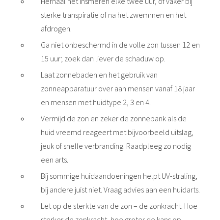
Herhaal het insmeren elke twee uur, of vaker bij
sterke transpiratie of na het zwemmen en het
afdrogen.
Ga niet onbeschermd in de volle zon tussen 12 en
15 uur; zoek dan liever de schaduw op.
Laat zonnebaden en het gebruik van
zonneapparatuur over aan mensen vanaf 18 jaar
en mensen met huidtype 2, 3 en 4.
Vermijd de zon en zeker de zonnebank als de
huid vreemd reageert met bijvoorbeeld uitslag,
jeuk of snelle verbranding. Raadpleeg zo nodig
een arts.
Bij sommige huidaandoeningen helpt UV-straling,
bij andere juist niet. Vraag advies aan een huidarts.
Let op de sterkte van de zon – de zonkracht. Hoe
sterker de zonkracht, hoe groter de kans op